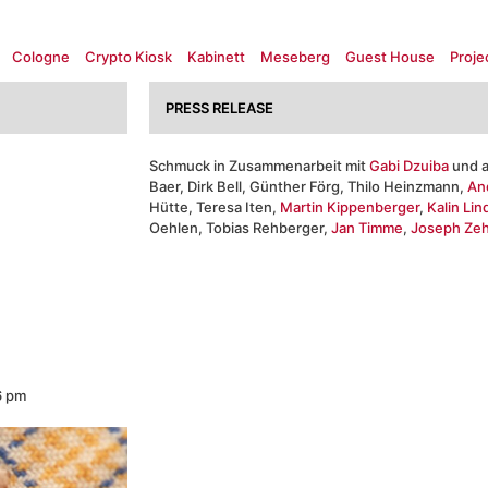
Cologne
Crypto Kiosk
Kabinett
Meseberg
Guest House
Proje
PRESS RELEASE
Schmuck in Zusammenarbeit mit
Gabi Dzuiba
und a
Baer, Dirk Bell, Günther Förg, Thilo Heinzmann,
An
Hütte, Teresa Iten,
Martin Kippenberger
,
Kalin Li
Oehlen, Tobias Rehberger,
Jan Timme
,
Joseph Zeh
6 pm