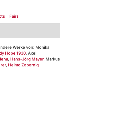
cts
Fairs
ndere Werke von: Monika
dy Hope 1930
, Axel
ndena
,
Hans-Jörg Mayer
, Markus
rer
,
Heimo Zobernig