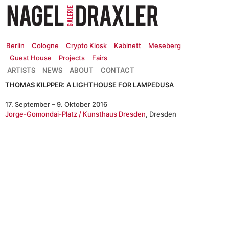
Zum
Inhalt
springen
Berlin
Cologne
Crypto Kiosk
Kabinett
Meseberg
Guest House
Projects
Fairs
ARTISTS
NEWS
ABOUT
CONTACT
THOMAS KILPPER: A LIGHTHOUSE FOR LAMPEDUSA
17. September – 9. Oktober 2016
Jorge-Gomondai-Platz / Kunsthaus Dresden
, Dresden