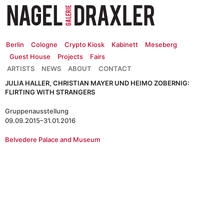
Zum
Inhalt
springen
Berlin
Cologne
Crypto Kiosk
Kabinett
Meseberg
Guest House
Projects
Fairs
ARTISTS
NEWS
ABOUT
CONTACT
JULIA HALLER, CHRISTIAN MAYER UND HEIMO ZOBERNIG:
FLIRTING WITH STRANGERS
Gruppenausstellung
09.09.2015–31.01.2016
Belvedere Palace and Museum