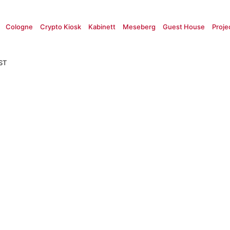
Cologne
Crypto Kiosk
Kabinett
Meseberg
Guest House
Proje
ST