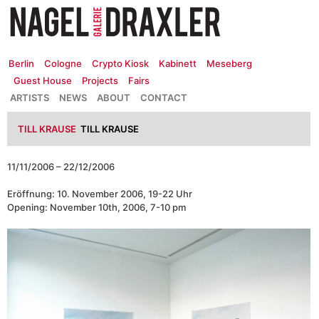
Zum
Inhalt
springen
Berlin
Cologne
Crypto Kiosk
Kabinett
Meseberg
Guest House
Projects
Fairs
ARTISTS
NEWS
ABOUT
CONTACT
TILL KRAUSE
TILL KRAUSE
11/11/2006 – 22/12/2006
Eröffnung: 10. November 2006, 19-22 Uhr
Opening: November 10th, 2006, 7-10 pm