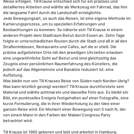
Weise erfolgen. Till Krause entschied sich für ein präzises und
detailliertes Arbeiten und wählte als Werkzeug ein Fahrrad, das ihm
die langsame Fahrt durch die Landschaft ermöglichte.
Jede Bewegungsart, so auch das Reisen, ist eine eigene Methode im
Kartierungsprozess, um zu speziellen Erfahrungen und
Beobachtungen zu kommen. So näherte sich Till Krause in einem
anderen Projekt dem Stadtraum Beirut durch Essen an. Zehn Tage
folgte er unterschiedlichen Routen durch die Stadt und aß in all den
Straßenimbissen, Restaurants und Cafes, auf die er stieß. Die
präzise aufgelisteten Orte mit den jeweiligen Uhrzeiten erlauben
eine ungewöhnliche Sicht auf Beirut und sind gleichzeitig das
Zeugnis einer persönlichen Raumerfahrung des Künstlers, die
jedoch auf das Allgemeinste und Banalste reduziert ist: eine
Auflistung.
Was bleibt nun von Till Krauses Reise von Süden nach Norden übrig?
Was kann letztlich gezeigt werden? Till Krause durchforstete sein
Material und wählte achtmal ein und dasselbe Foto aus. Es bleibt ein
Bild, ein punktuelles Ereignis festgehalten auf einer Fotografie, eine
kurze Formulierung, die in ihrer Wiederholung zu der Idee einer
ganzen Reise wird: Ein Moment einer Bewegung von S nach N, der
von einem Mann in den Farben der Malawi Congress Party
betrachtet wird.
Till Krause ist 1965 geboren und lebt und arbeitet in Hamburg.