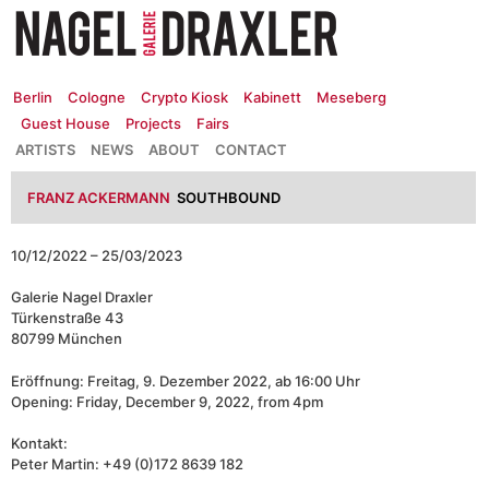
Zum
Inhalt
springen
Berlin
Cologne
Crypto Kiosk
Kabinett
Meseberg
Guest House
Projects
Fairs
ARTISTS
NEWS
ABOUT
CONTACT
FRANZ ACKERMANN
SOUTHBOUND
10/12/2022 – 25/03/2023
Galerie Nagel Draxler
Türkenstraße 43
80799 München
Eröffnung: Freitag, 9. Dezember 2022, ab 16:00 Uhr
Opening: Friday, December 9, 2022, from 4pm
Kontakt:
Peter Martin: +49 (0)172 8639 182