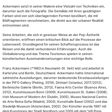
Ackermann setzt in seiner Malerei eine Vielzahl von Techniken ein,
darunter auch die Fotografie. Die Gemälde mit ihren gesättigten
Farben sind von sich überlagernden Formen bevölkert, die mit
Bildfragmenten verschmelzen, die direkt aus der urbanen Realität
entnommen sind.
Seine Arbeiten, die sich in gewisser Weise an der Pop-Ästhetik
orientieren, eröffnen einen kritischen Blick auf die Prozesse der
Lebenswelt. Grundlegend für seinen Schaffensprozess ist das
Reisen und die damit verbundenen Erfahrungen. Auch die
Globalisierung und das Thema Tourismus spielen in seinen
künstlerischen Auseinandersetzungen eine wichtige Rolle.
Franz Ackermann (*1963 in Neumarkt-St. Veit) lebt und arbeitet in
Karlsruhe und Berlin, Deutschland. Ackermann hatte international
zahlreiche Ausstellungen, darunter bedeutende Einzelausstellungen
in der PIFO Gallery (Peking, 2019), Dirimart (Istanbul, 2017/2012),
Berlinische Galerie (Berlin, 2013), Faena Arts Center (Buenos Aires,
2012), Kunstmuseum Bonn (2009), Kunstmuseum St. Gallen (2008),
Irish Museum of Modern Art (Dublin, 2005), Museo Nacional Centro
de Arte Reina Sofia (Madrid, 2003), Kunsthalle Basel (2002) und das
Stedelijk Museum (Amsterdam, 2002). Der Künstler wurde 1997 mit
dem Kunstpreis der Stadt Nordhorn und 2005 mit dem "mfi Preis