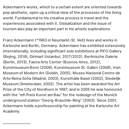
Ackermann’s works, which to a certain extent are oriented towards
pop aesthetic, open up a critical view of the processes of the living
world. Fundamental to his creative process is travel and the
experiences associated with it. Globalization and the issue of
tourism also play an important part in his artistic explorations.
Franz Ackermann (*1963 in Neumarkt-St. Veit) lives and works in
Karlsruhe and Berlin, Germany. Ackermann has exhibited extensively
internationally, including significant solo exhibitions at PIFO Gallery
(Bejing, 2019), Dirimart (Istanbul, 2017/2012), Berlinische Galerie
(Berlin, 2013), Faena Arts Center (Buenos Aires, 2012),
Kunstmuseum Bonn (2009), Kunstmuseum St. Gallen (2008), Irish
Museum of Modern Art (Dublin, 2005), Museo Nacional Centro de
Arte Reina Sofia (Madrid, 2003), Kunsthalle Basel (2002), Stedelijk
Museum (Amsterdam, 2002). The artist has been awarded the Art
Prize of the City of Nordhorn in 1997, and in 2005 he was honoured
with the “mfi Preis Kunst am Bau” for the redesign of the Munich
underground station “Georg-Brauchle-Ring” (2003). Since 2001,
Ackermann holds a professorship for painting at the Karlsruhe Art
Academy.
________________