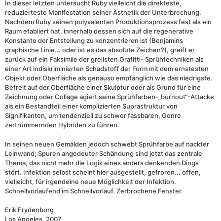
In dieser letzten untersucht Ruby vielleicht die direkteste,
reduzierteste Manifestation seiner Ästhetik der Unterbrechung.
Nachdem Ruby seinen polyvalenten Produktionsprozess fest als ein
Raum etabliert hat, innerhalb dessen sich auf die regenerative
Konstante der Entstellung zu konzentrieren ist (Benjamins
graphische Linie... oder ist es das absolute Zeichen?), greift er
zurück auf ein Faksimile der grellsten Grafitti- Sprühtechniken als
einer Art indiskriminierten Schadstoff der Form mit dem ernstesten
Objekt oder Oberfläche als genauso empfänglich wie das niedrigste.
Befreit auf der Oberfläche einer Skulptur oder als Grund für eine
Zeichnung oder Collage agiert seine Sprühfarben-„burnout“-Attacke
als ein Bestandteil einer komplizierten Suprastruktur von
Signifikanten, um tendenziell zu schwer fassbaren, Genre
zertrümmernden Hybriden zu führen.
In seinen neuen Gemälden jedoch schwebt Sprühfarbe auf nackter
Leinwand; Spuren angedeuter Schändung sind jetzt das zentrale
Thema, das nicht mehr die Logik eines anders denkenden Dings
stört. Infektion selbst scheint hier ausgestellt, gefroren... offen,
vielleicht, für irgendeine neue Möglichkeit der Infektion.
Schnellvorlaufend im Schnellvorlauf. Zerbrochene Fenster.
Erik Frydenborg
Los Angeles, 2007