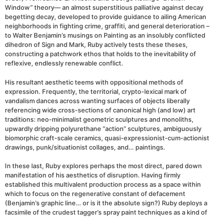
Window” theory— an almost superstitious palliative against decay
begetting decay, developed to provide guidance to ailing American
neighborhoods in fighting crime, graffiti, and general deterioration –
to Walter Benjamin’s musings on Painting as an insolubly conflicted
dihedron of Sign and Mark, Ruby actively tests these theses,
constructing a patchwork ethos that holds to the inevitability of
reflexive, endlessly renewable conflict.
His resultant aesthetic teems with oppositional methods of
expression. Frequently, the territorial, crypto-lexical mark of
vandalism dances across wanting surfaces of objects liberally
referencing wide cross-sections of canonical high (and low) art
traditions: neo-minimalist geometric sculptures and monoliths,
upwardly dripping polyurethane “action” sculptures, ambiguously
biomorphic craft-scale ceramics, quasi-expressionist-cum-actionist
drawings, punk/situationist collages, and… paintings.
In these last, Ruby explores perhaps the most direct, pared down
manifestation of his aesthetics of disruption. Having firmly
established this multivalent production process as a space within
which to focus on the regenerative constant of defacement
(Benjamin’s graphic line… or is it the absolute sign?) Ruby deploys a
facsimile of the crudest tagger’s spray paint techniques as a kind of