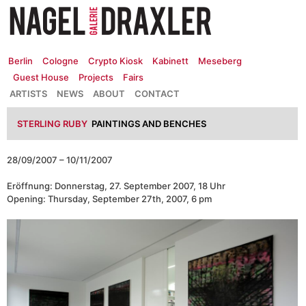
Zum
Inhalt
springen
Berlin
Cologne
Crypto Kiosk
Kabinett
Meseberg
Guest House
Projects
Fairs
ARTISTS
NEWS
ABOUT
CONTACT
STERLING RUBY
PAINTINGS AND BENCHES
28/09/2007 – 10/11/2007
Eröffnung: Donnerstag, 27. September 2007, 18 Uhr
Opening: Thursday, September 27th, 2007, 6 pm