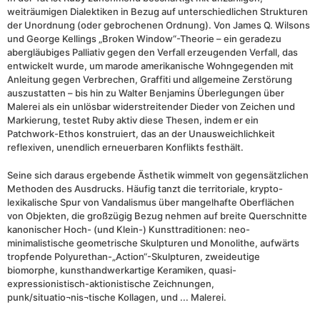
weiträumigen Dialektiken in Bezug auf unterschiedlichen Strukturen
der Unordnung (oder gebrochenen Ordnung). Von James Q. Wilsons
und George Kellings „Broken Window“-Theorie – ein geradezu
abergläubiges Palliativ gegen den Verfall erzeugenden Verfall, das
entwickelt wurde, um marode amerikanische Wohngegenden mit
Anleitung gegen Verbrechen, Graffiti und allgemeine Zerstörung
auszustatten – bis hin zu Walter Benjamins Überlegungen über
Malerei als ein unlösbar widerstreitender Dieder von Zeichen und
Markierung, testet Ruby aktiv diese Thesen, indem er ein
Patchwork-Ethos konstruiert, das an der Unausweichlichkeit
reflexiven, unendlich erneuerbaren Konflikts festhält.
Seine sich daraus ergebende Ästhetik wimmelt von gegensätzlichen
Methoden des Ausdrucks. Häufig tanzt die territoriale, krypto-
lexikalische Spur von Vandalismus über mangelhafte Oberflächen
von Objekten, die großzügig Bezug nehmen auf breite Querschnitte
kanonischer Hoch- (und Klein-) Kunsttraditionen: neo-
minimalistische geometrische Skulpturen und Monolithe, aufwärts
tropfende Polyurethan-„Action“-Skulpturen, zweideutige
biomorphe, kunsthandwerkartige Keramiken, quasi-
expressionistisch-aktionistische Zeichnungen,
punk/situatio¬nis¬tische Kollagen, und ... Malerei.