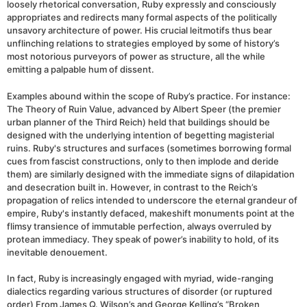
loosely rhetorical conversation, Ruby expressly and consciously
appropriates and redirects many formal aspects of the politically
unsavory architecture of power. His crucial leitmotifs thus bear
unflinching relations to strategies employed by some of history’s
most notorious purveyors of power as structure, all the while
emitting a palpable hum of dissent.
Examples abound within the scope of Ruby’s practice. For instance:
The Theory of Ruin Value, advanced by Albert Speer (the premier
urban planner of the Third Reich) held that buildings should be
designed with the underlying intention of begetting magisterial
ruins. Ruby's structures and surfaces (sometimes borrowing formal
cues from fascist constructions, only to then implode and deride
them) are similarly designed with the immediate signs of dilapidation
and desecration built in. However, in contrast to the Reich’s
propagation of relics intended to underscore the eternal grandeur of
empire, Ruby's instantly defaced, makeshift monuments point at the
flimsy transience of immutable perfection, always overruled by
protean immediacy. They speak of power’s inability to hold, of its
inevitable denouement.
In fact, Ruby is increasingly engaged with myriad, wide-ranging
dialectics regarding various structures of disorder (or ruptured
order) From James Q. Wilson’s and George Kelling’s “Broken