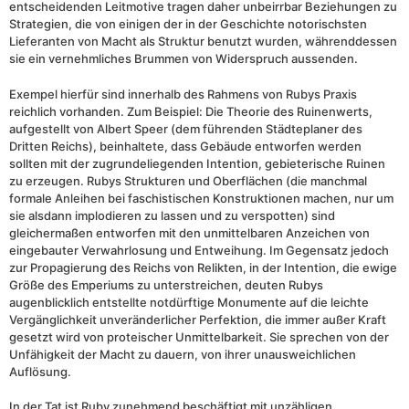
entscheidenden Leitmotive tragen daher unbeirrbar Beziehungen zu
Strategien, die von einigen der in der Geschichte notorischsten
Lieferanten von Macht als Struktur benutzt wurden, währenddessen
sie ein vernehmliches Brummen von Widerspruch aussenden.
Exempel hierfür sind innerhalb des Rahmens von Rubys Praxis
reichlich vorhanden. Zum Beispiel: Die Theorie des Ruinenwerts,
aufgestellt von Albert Speer (dem führenden Städteplaner des
Dritten Reichs), beinhaltete, dass Gebäude entworfen werden
sollten mit der zugrundeliegenden Intention, gebieterische Ruinen
zu erzeugen. Rubys Strukturen und Oberflächen (die manchmal
formale Anleihen bei faschistischen Konstruktionen machen, nur um
sie alsdann implodieren zu lassen und zu verspotten) sind
gleichermaßen entworfen mit den unmittelbaren Anzeichen von
eingebauter Verwahrlosung und Entweihung. Im Gegensatz jedoch
zur Propagierung des Reichs von Relikten, in der Intention, die ewige
Größe des Emperiums zu unterstreichen, deuten Rubys
augenblicklich entstellte notdürftige Monumente auf die leichte
Vergänglichkeit unveränderlicher Perfektion, die immer außer Kraft
gesetzt wird von proteischer Unmittelbarkeit. Sie sprechen von der
Unfähigkeit der Macht zu dauern, von ihrer unausweichlichen
Auflösung.
In der Tat ist Ruby zunehmend beschäftigt mit unzähligen,