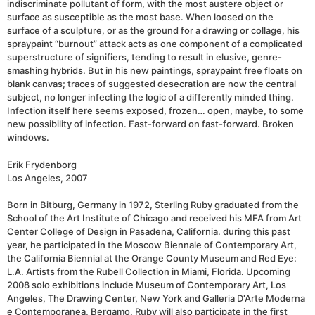
indiscriminate pollutant of form, with the most austere object or
surface as susceptible as the most base. When loosed on the
surface of a sculpture, or as the ground for a drawing or collage, his
spraypaint “burnout” attack acts as one component of a complicated
superstructure of signifiers, tending to result in elusive, genre-
smashing hybrids. But in his new paintings, spraypaint free floats on
blank canvas; traces of suggested desecration are now the central
subject, no longer infecting the logic of a differently minded thing.
Infection itself here seems exposed, frozen… open, maybe, to some
new possibility of infection. Fast-forward on fast-forward. Broken
windows.
Erik Frydenborg
Los Angeles, 2007
Born in Bitburg, Germany in 1972, Sterling Ruby graduated from the
School of the Art Institute of Chicago and received his MFA from Art
Center College of Design in Pasadena, California. during this past
year, he participated in the Moscow Biennale of Contemporary Art,
the California Biennial at the Orange County Museum and Red Eye:
L.A. Artists from the Rubell Collection in Miami, Florida. Upcoming
2008 solo exhibitions include Museum of Contemporary Art, Los
Angeles, The Drawing Center, New York and Galleria D'Arte Moderna
e Contemporanea, Bergamo. Ruby will also participate in the first