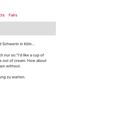
cts
Fairs
Schwerin in Köln...
h nur so:"I'd like a cup of
're out of cream. How about
gen without.
ung zu warten.