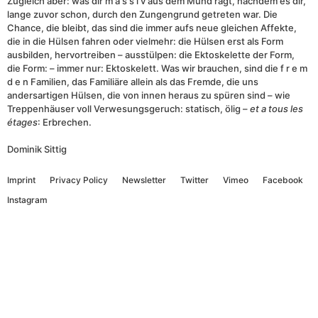
Zugleich aber: was dir m a s s i v aus dem Mund ragt, nachdem es dir,
lange zuvor schon, durch den Zungengrund getreten war. Die
Chance, die bleibt, das sind die immer aufs neue gleichen Affekte,
die in die Hülsen fahren oder vielmehr: die Hülsen erst als Form
ausbilden, hervortreiben – ausstülpen: die Ektoskelette der Form,
die Form: – immer nur: Ektoskelett. Was wir brauchen, sind die f r e m
d e n Familien, das Familiäre allein als das Fremde, die uns
andersartigen Hülsen, die von innen heraus zu spüren sind – wie
Treppenhäuser voll Verwesungsgeruch: statisch, ölig –
et a tous les
étages
: Erbrechen.
Dominik Sittig
Imprint
Privacy Policy
Newsletter
Twitter
Vimeo
Facebook
Instagram