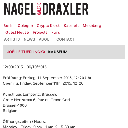
Zum
Inhalt
springen
Berlin
Cologne
Crypto Kiosk
Kabinett
Meseberg
Guest House
Projects
Fairs
ARTISTS
NEWS
ABOUT
CONTACT
JOËLLE TUERLINCKX
1/MUSEUM
12/09/2015 – 09/10/2015
Eröffnung: Freitag, 11. September 2015, 12-20 Uhr
Opening: Friday, September 11th, 2015, 12-20
Kunsthaus Lempertz, Brussels
Grote Hertstraat 6, Rue du Grand Cerf
Brussel-1000
Belgium
Öffnungszeiten / Hours:
Monday - Friday: 9 am - 1 pm, 2 - 5.30 pm