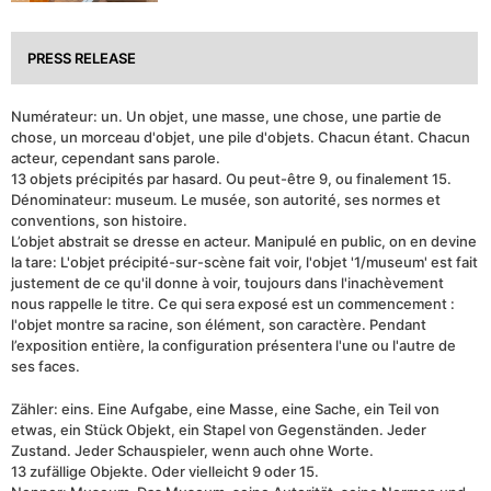
PRESS RELEASE
Numérateur: un. Un objet, une masse, une chose, une partie de
chose, un morceau d'objet, une pile d'objets. Chacun étant. Chacun
acteur, cependant sans parole.
13 objets précipités par hasard. Ou peut-être 9, ou finalement 15.
Dénominateur: museum. Le musée, son autorité, ses normes et
conventions, son histoire.
L’objet abstrait se dresse en acteur. Manipulé en public, on en devine
la tare: L'objet précipité-sur-scène fait voir, l'objet '1/museum' est fait
justement de ce qu'il donne à voir, toujours dans l'inachèvement
nous rappelle le titre. Ce qui sera exposé est un commencement :
l'objet montre sa racine, son élément, son caractère. Pendant
l’exposition entière, la configuration présentera l'une ou l'autre de
ses faces.
Zähler: eins. Eine Aufgabe, eine Masse, eine Sache, ein Teil von
etwas, ein Stück Objekt, ein Stapel von Gegenständen. Jeder
Zustand. Jeder Schauspieler, wenn auch ohne Worte.
13 zufällige Objekte. Oder vielleicht 9 oder 15.