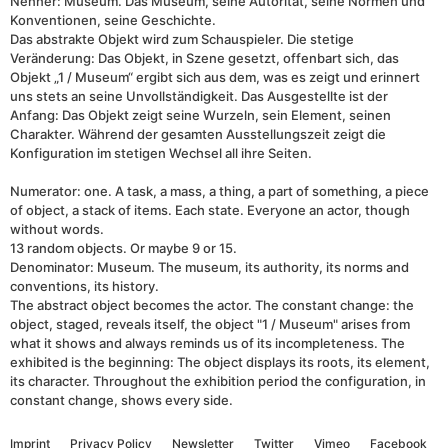
Nenner: Museum. Das Museum, seine Autorität, seine Normen und
Konventionen, seine Geschichte.
Das abstrakte Objekt wird zum Schauspieler. Die stetige
Veränderung: Das Objekt, in Szene gesetzt, offenbart sich, das
Objekt „1 / Museum“ ergibt sich aus dem, was es zeigt und erinnert
uns stets an seine Unvollständigkeit. Das Ausgestellte ist der
Anfang: Das Objekt zeigt seine Wurzeln, sein Element, seinen
Charakter. Während der gesamten Ausstellungszeit zeigt die
Konfiguration im stetigen Wechsel all ihre Seiten.
Numerator: one. A task, a mass, a thing, a part of something, a piece
of object, a stack of items. Each state. Everyone an actor, though
without words.
13 random objects. Or maybe 9 or 15.
Denominator: Museum. The museum, its authority, its norms and
conventions, its history.
The abstract object becomes the actor. The constant change: the
object, staged, reveals itself, the object "1 / Museum" arises from
what it shows and always reminds us of its incompleteness. The
exhibited is the beginning: The object displays its roots, its element,
its character. Throughout the exhibition period the configuration, in
constant change, shows every side.
Imprint
Privacy Policy
Newsletter
Twitter
Vimeo
Facebook